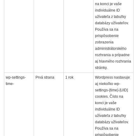
na konci je vaše
individuálne ID
užívateľa z tabuľky
databázy užívateľov.
Používa sa na
prispôsobenie
zobrazenia
administrátorského
rozhrania a prípadne
aj hlavného rozhrania
stránky.
wp-settings-
Prvá strana
1 rok
Wordpress nastavuje
time-
aj niekoľko wp-
settings-{time}-[UID]
cookies. Číslo na
konci je vaše
individuálne ID
užívateľa z tabuľky
databázy užívateľov.
Používa sa na
prispôsobenie