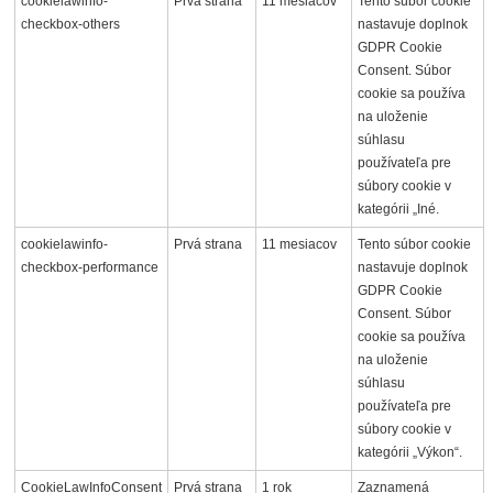
cookielawinfo-
Prvá strana
11 mesiacov
Tento súbor cookie
checkbox-others
nastavuje doplnok
GDPR Cookie
Consent. Súbor
cookie sa používa
na uloženie
súhlasu
používateľa pre
súbory cookie v
kategórii „Iné.
cookielawinfo-
Prvá strana
11 mesiacov
Tento súbor cookie
checkbox-performance
nastavuje doplnok
GDPR Cookie
Consent. Súbor
cookie sa používa
na uloženie
súhlasu
používateľa pre
súbory cookie v
kategórii „Výkon“.
CookieLawInfoConsent
Prvá strana
1 rok
Zaznamená