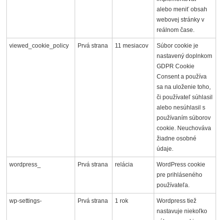
alebo meniť obsah
webovej stránky v
reálnom čase.
viewed_cookie_policy
Prvá strana
11 mesiacov
Súbor cookie je
nastavený doplnkom
GDPR Cookie
Consent a používa
sa na uloženie toho,
či používateľ súhlasil
alebo nesúhlasil s
používaním súborov
cookie. Neuchováva
žiadne osobné
údaje.
wordpress_
Prvá strana
relácia
WordPress cookie
pre prihláseného
používateľa.
wp-settings-
Prvá strana
1 rok
Wordpress tiež
nastavuje niekoľko