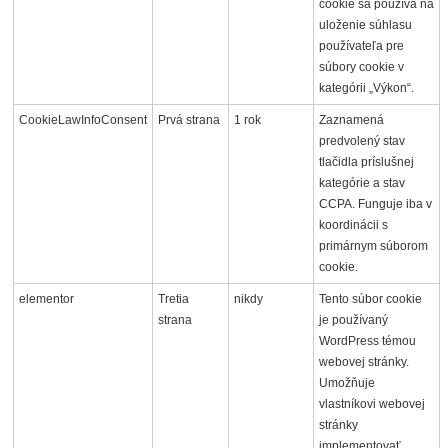
cookie sa používa na
uloženie súhlasu
používateľa pre
súbory cookie v
kategórii „Výkon“.
CookieLawInfoConsent
Prvá strana
1 rok
Zaznamená
predvolený stav
tlačidla príslušnej
kategórie a stav
CCPA. Funguje iba v
koordinácii s
primárnym súborom
cookie.
elementor
Tretia
nikdy
Tento súbor cookie
strana
je používaný
WordPress témou
webovej stránky.
Umožňuje
vlastníkovi webovej
stránky
implementovať