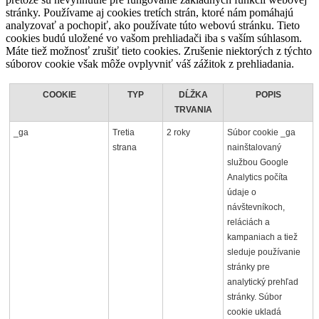
stránky. Používame aj cookies tretích strán, ktoré nám pomáhajú
analyzovať a pochopiť, ako používate túto webovú stránku. Tieto
cookies budú uložené vo vašom prehliadači iba s vaším súhlasom.
Máte tiež možnosť zrušiť tieto cookies. Zrušenie niektorých z týchto
súborov cookie však môže ovplyvniť váš zážitok z prehliadania.
COOKIE
TYP
DĹŽKA
POPIS
TRVANIA
_ga
Tretia
2 roky
Súbor cookie _ga
strana
nainštalovaný
službou Google
Analytics počíta
údaje o
návštevníkoch,
reláciách a
kampaniach a tiež
sleduje používanie
stránky pre
analytický prehľad
stránky. Súbor
cookie ukladá