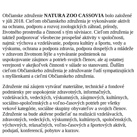
Občianske združenie
NATURA ZOO CASSOVIA
bolo založené
v júli 2018. Cieľom občianskeho združenia je vykonávanie aktivít
na ochranu, podporu a rozvoj zoologických záhrad, prírody,
životného prostredia a činností s tým súvisiace. Cieľom združenia je
taktiež podporovať všeobecne prospešné aktivity v spoločnosti,
najmä: výchova a vzdelávanie, podpora kultúry a športu, vedy a
výskumu, ochrana a podpora zdravia, podpora dospelých a mládeže
v zdravom životnom štýle a vytváranie podmienok na
uspokojovanie záujmov a potrieb svojich členov, ale aj ostatnej
verejnosti v akejkoľvek činnosti v súlade so stanovami. Ďalším
cieľom Občianskeho združenia je združovanie ľudí sympatizujúcich
s myšlienkami a cieľmi Občianskeho združenia.
Združenie má záujem vytvárať materiálne, technické a fondové
podmienky pre uspokojenie zdravotných, informačných,
vzdelávacích, vedeckých, výskumných, záujmových, kultúrnych,
sociálno-spoločenských a voľno-časových potrieb pre všetky
vekové kategórie, sociálne skupiny obyvateľov a svojich členov.
Združenie sa bude aktívne podieľať na realizácii vzdelávacích,
zdravotných, vedeckých, výskumných, kultúrnych, spoločenských,
výchovných, relaxačných, voľno-časových a športových aktivít,
podujatí, konferencií, pobytov a kurzov.