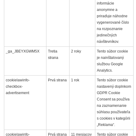
informácie
anonymne a
priraďuje náhodne
vygenerované číslo
na rozpoznanie
jedinečných
návštevníkov.
_ga_JBEYXGWM5X
Tretia
2 roky
Tento súbor cookie
strana
je nainštalovaný
službou Google
Analytics.
cookielawinfo-
Prvá strana
1 rok
Tento súbor cookie
checkbox-
nastavený doplnkom
advertisement
GDPR Cookie
Consent sa používa
na zaznamenanie
súhlasu používateľa
s cookies v kategórii
„Reklama“.
cookielawinfo-
Prvá strana
11 mesiacov
Tento súbor cookie