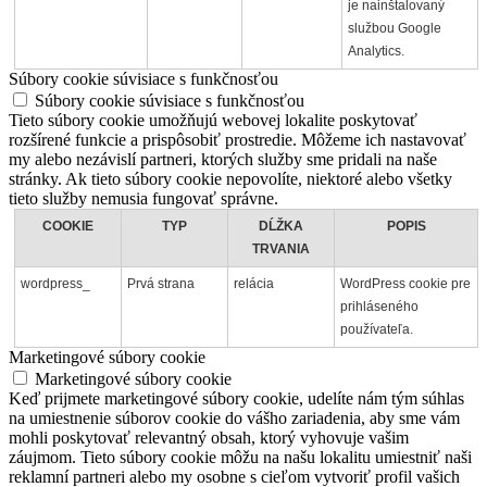
je nainštalovaný
službou Google
Analytics.
Súbory cookie súvisiace s funkčnosťou
Súbory cookie súvisiace s funkčnosťou
Tieto súbory cookie umožňujú webovej lokalite poskytovať
rozšírené funkcie a prispôsobiť prostredie. Môžeme ich nastavovať
my alebo nezávislí partneri, ktorých služby sme pridali na naše
stránky. Ak tieto súbory cookie nepovolíte, niektoré alebo všetky
tieto služby nemusia fungovať správne.
COOKIE
TYP
DĹŽKA
POPIS
TRVANIA
wordpress_
Prvá strana
relácia
WordPress cookie pre
prihláseného
používateľa.
Marketingové súbory cookie
Marketingové súbory cookie
Keď prijmete marketingové súbory cookie, udelíte nám tým súhlas
na umiestnenie súborov cookie do vášho zariadenia, aby sme vám
mohli poskytovať relevantný obsah, ktorý vyhovuje vašim
záujmom. Tieto súbory cookie môžu na našu lokalitu umiestniť naši
reklamní partneri alebo my osobne s cieľom vytvoriť profil vašich