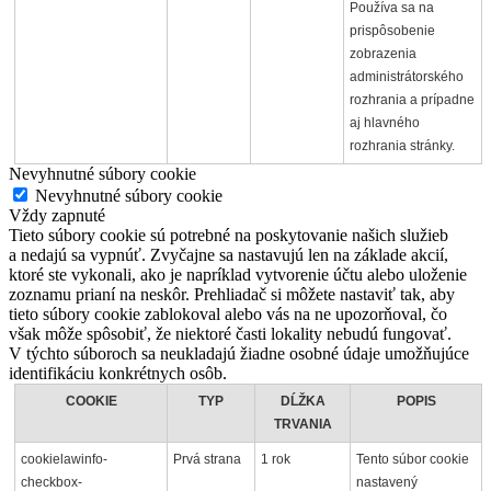
Používa sa na
prispôsobenie
zobrazenia
administrátorského
rozhrania a prípadne
aj hlavného
rozhrania stránky.
Nevyhnutné súbory cookie
Nevyhnutné súbory cookie
Vždy zapnuté
Tieto súbory cookie sú potrebné na poskytovanie našich služieb
a nedajú sa vypnúť. Zvyčajne sa nastavujú len na základe akcií,
ktoré ste vykonali, ako je napríklad vytvorenie účtu alebo uloženie
zoznamu prianí na neskôr. Prehliadač si môžete nastaviť tak, aby
tieto súbory cookie zablokoval alebo vás na ne upozorňoval, čo
však môže spôsobiť, že niektoré časti lokality nebudú fungovať.
V týchto súboroch sa neukladajú žiadne osobné údaje umožňujúce
identifikáciu konkrétnych osôb.
COOKIE
TYP
DĹŽKA
POPIS
TRVANIA
cookielawinfo-
Prvá strana
1 rok
Tento súbor cookie
checkbox-
nastavený