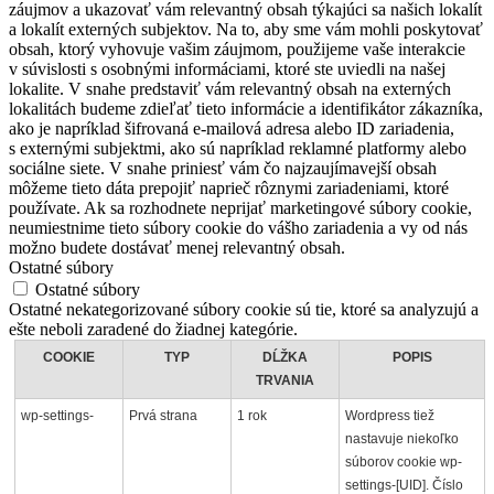
záujmov a ukazovať vám relevantný obsah týkajúci sa našich lokalít
a lokalít externých subjektov. Na to, aby sme vám mohli poskytovať
obsah, ktorý vyhovuje vašim záujmom, použijeme vaše interakcie
v súvislosti s osobnými informáciami, ktoré ste uviedli na našej
lokalite. V snahe predstaviť vám relevantný obsah na externých
lokalitách budeme zdieľať tieto informácie a identifikátor zákazníka,
ako je napríklad šifrovaná e-mailová adresa alebo ID zariadenia,
s externými subjektmi, ako sú napríklad reklamné platformy alebo
sociálne siete. V snahe priniesť vám čo najzaujímavejší obsah
môžeme tieto dáta prepojiť naprieč rôznymi zariadeniami, ktoré
používate. Ak sa rozhodnete neprijať marketingové súbory cookie,
neumiestnime tieto súbory cookie do vášho zariadenia a vy od nás
možno budete dostávať menej relevantný obsah.
Ostatné súbory
Ostatné súbory
Ostatné nekategorizované súbory cookie sú tie, ktoré sa analyzujú a
ešte neboli zaradené do žiadnej kategórie.
COOKIE
TYP
DĹŽKA
POPIS
TRVANIA
wp-settings-
Prvá strana
1 rok
Wordpress tiež
nastavuje niekoľko
súborov cookie wp-
settings-[UID]. Číslo