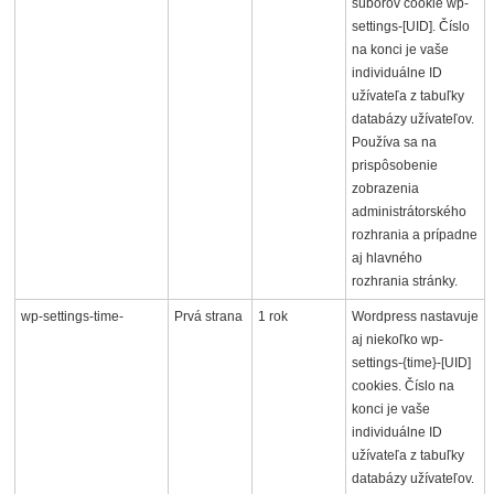
súborov cookie wp-
settings-[UID]. Číslo
na konci je vaše
individuálne ID
užívateľa z tabuľky
databázy užívateľov.
Používa sa na
prispôsobenie
zobrazenia
administrátorského
rozhrania a prípadne
aj hlavného
rozhrania stránky.
wp-settings-time-
Prvá strana
1 rok
Wordpress nastavuje
aj niekoľko wp-
settings-{time}-[UID]
cookies. Číslo na
konci je vaše
individuálne ID
užívateľa z tabuľky
databázy užívateľov.