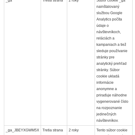
_ga
Tretia strana
2 roky
Súbor cookie _ga
nainštalovaný
službou Google
Analytics počíta
údaje o
návštevníkoch,
reláciách a
kampaniach a tiež
sleduje používanie
stránky pre
analytický prehľad
stránky. Súbor
cookie ukladá
informácie
anonymne a
priraďuje náhodne
vygenerované číslo
na rozpoznanie
jedinečných
návštevníkov.
_ga_JBEYXGWM5X
Tretia strana
2 roky
Tento súbor cookie